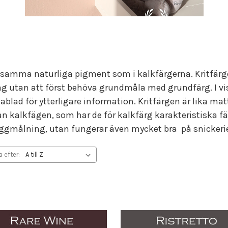
 samma naturliga pigment som i kalkfärgerna. Kritfärgen
g utan att först behöva grundmåla med grundfärg. I vis
blad för ytterligare information. Kritfärgen är lika m
rån kalkfägen, som har de för kalkfärg karakteristiska f
väggmålning, utan fungerar även mycket bra på snickeri
a efter: