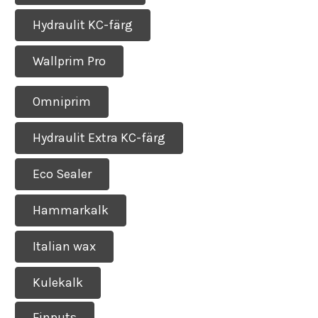
Hydraulit KC-färg
Wallprim Pro
Omniprim
Hydraulit Extra KC-färg
Eco Sealer
Hammarkalk
Italian wax
Kulekalk
Finputs