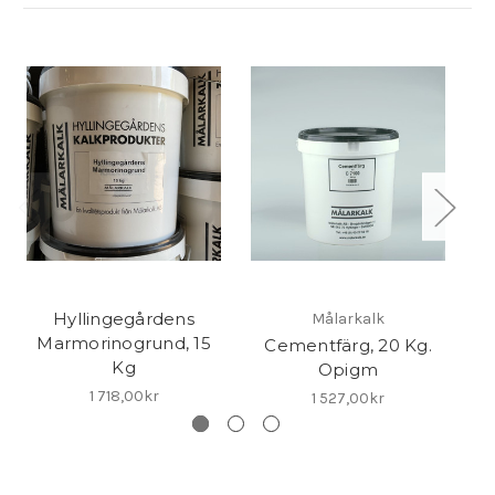
Hyllingegårdens
Målarkalk
Marmorinogrund, 15
Cementfärg, 20 Kg.
K
Kg
Opigm
1 718,00kr
1 527,00kr