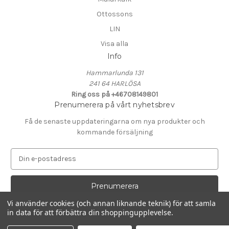
Ottossons
LIN
Visa alla
Info
Hammarlunda 131
241 64 HARLÖSA
Ring oss på +46708149801
Prenumerera på vårt nyhetsbrev
Få de senaste uppdateringarna om nya produkter och
kommande försäljning
E
-
p
o
s
Vi använder cookies (och annan liknande teknik) för att samla
t
in data för att förbättra din shoppingupplevelse.
Drivs av
BigCommerce
a
© 2026 KALK i Hammarlunda
d