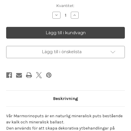
I
Kvantitet:
lager
Minska
Öka
antalet
antalet
Hyllingegårdens
Hyllingegårdens
Marmorinoputs
Marmorinoputs
Opigm,
Opigm,
10
10
kg
kg
Lägg till i önskelista
Beskrivning
Vår Marmorinoputs är en naturlig mineralisk puts bestående
av kalk och mineralisk ballast.
Den används för att skapa dekorativa ytbehandlingar på