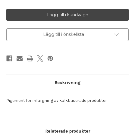
antalet
antalet
Järnoxid
Järnoxid
rött
rött
120,
120,
1
1
Kg
Kg
Lägg till i önskelista
Beskrivning
Pigement för infärgning av kalkbaserade produkter
Relaterade produkter