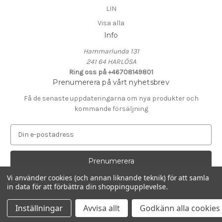
LIN
Visa alla
Info
Hammarlunda 131
241 64 HARLÖSA
Ring oss på +46708149801
Prenumerera på vårt nyhetsbrev
Få de senaste uppdateringarna om nya produkter och
kommande försäljning
E
-
p
o
s
Vi använder cookies (och annan liknande teknik) för att samla
t
in data för att förbättra din shoppingupplevelse.
Drivs av
BigCommerce
a
© 2026 KALK i Hammarlunda
d
Inställningar
Avvisa allt
Godkänn alla cookies
r