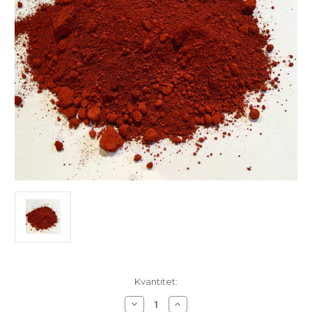
I
Kvantitet:
lager
Minska
Öka