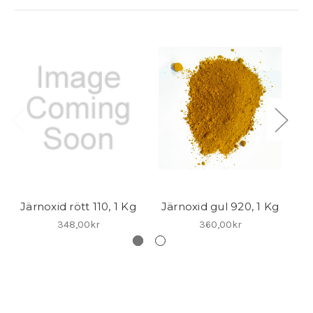
Järnoxid rött 110, 1 Kg
Järnoxid gul 920, 1 Kg
Jä
348,00kr
360,00kr