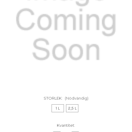
STORLEK:
(Nödvändig)
1 L
2,5 L
I
Kvantitet:
lager