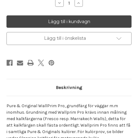
Minska
Öka
antalet
antalet
Kulör
Kulör
Cardinal
Cardinal
Red,
Red,
Wallprim
Wallprim
Pro
Pro
Lägg till i önskelista
Beskrivning
Pure & Original WallPrim Pro, grundfärg för väggar m.m
inomhus. Grundning med Wallprim Pro krävs innan målning
med kalkfärgerna (Fresco resp. Marrakech Walls), detta för
att kalkfärgen skall fästa ordentligt. Wallprim Pro finns att få
i samtliga Pure & Originals kulörer. För kulörprov, se bilder