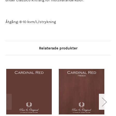
under Classico kritfärg för motsvarande kulör.
Åtgång: 8-10 kvm/L/strykning
Relaterade produkter