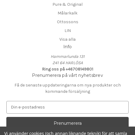
Pure & Original
Målarkalk
Ottossons
LIN
Visa alla
Info
Hammarlunda 131
241 64 HARLÖSA
Ring oss på +46708149801
Prenumerera på vårt nyhetsbrev
Få de senaste uppdateringarna om nya produkter och
kommande försäljning
E
-
p
o
s
Vi använder cookies (och annan liknande teknik) för att samla