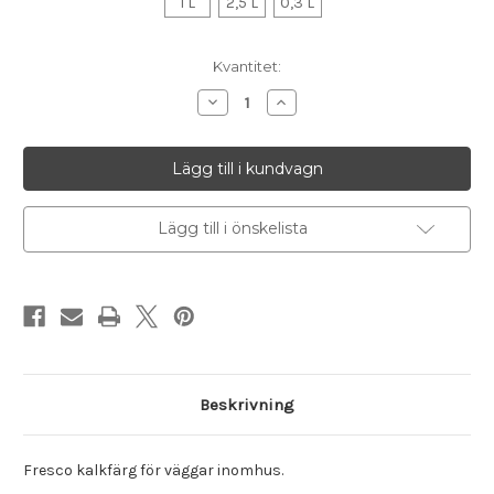
1 L
2,5 L
0,3 L
I
Kvantitet:
lager
Minska
Öka
antalet
antalet
Kulör
Kulör
Daybreak,
Daybreak,
Fresco
Fresco
kalkfärg
kalkfärg
Lägg till i önskelista
Beskrivning
Fresco kalkfärg för väggar inomhus.