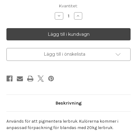
I
Kvantitet:
lager
Minska
Öka
antalet
antalet
Lerkulörer
Lerkulörer
för
för
20
20
kg
kg
lerbruk
lerbruk
BERTA
BERTA
|
|
Berthas
Berthas
Lägg till i önskelista
mellangulgröna
mellangulgröna
Beskrivning
Används för att pigmentera lerbruk. Kulörerna kommer i
anpassad förpackning för blandas med 20kg lerbruk.