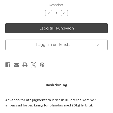
I
Kvantitet:
lager
Minska
Öka
antalet
antalet
Lerkulörer
Lerkulörer
för
för
20
20
kg
kg
lerbruk
lerbruk
DAGMAR
DAGMAR
|
|
Dagmars
Dagmars
Lägg till i önskelista
faluröda
faluröda
Beskrivning
Används för att pigmentera lerbruk. Kulörerna kommer i
anpassad förpackning för blandas med 20kg lerbruk.