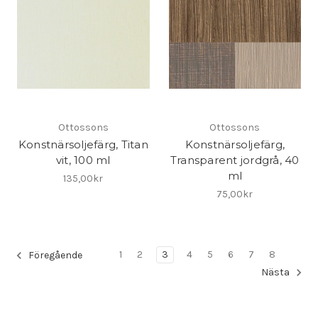
Ottossons
Ottossons
Konstnärsoljefärg, Titan
Konstnärsoljefärg,
vit, 100 ml
Transparent jordgrå, 40
ml
135,00kr
75,00kr
1
2
3
4
5
6
7
8
Föregående
Nästa