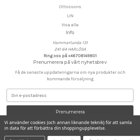
Ottossons
LIN
Visa alla
Info
Hammarlunda 131
241 64 HARLÖSA
Ring oss på +46708149801
Prenumerera på vårt nyhetsbrev
Få de senaste uppdateringarna om nya produkter och
kommande försäljning
E
-
p
o
s
Vi använder cookies (och annan liknande teknik) för att samla
t
in data för att förbättra din shoppingupplevelse.
Drivs av
BigCommerce
a
© 2026 KALK i Hammarlunda
d