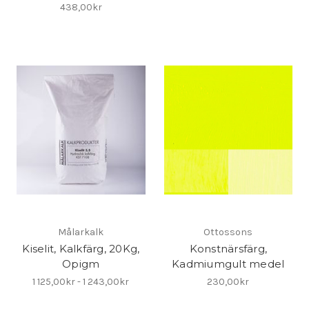
438,00kr
Målarkalk
Ottossons
Kiselit, Kalkfärg, 20Kg,
Konstnärsfärg,
Opigm
Kadmiumgult medel
1 125,00kr - 1 243,00kr
230,00kr