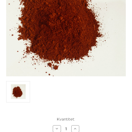
I
Kvantitet:
lager
Minska
Öka