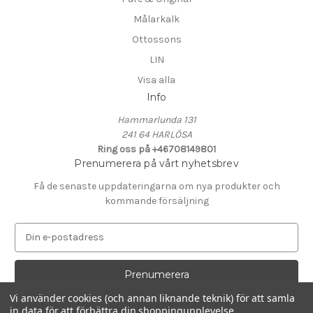
Målarkalk
Ottossons
LIN
Visa alla
Info
Hammarlunda 131
241 64 HARLÖSA
Ring oss på +46708149801
Prenumerera på vårt nyhetsbrev
Få de senaste uppdateringarna om nya produkter och
kommande försäljning
E
-
p
o
s
Vi använder cookies (och annan liknande teknik) för att samla
t
in data för att förbättra din shoppingupplevelse.