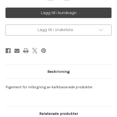
antalet
antalet
Terra
Terra
di
di
Sienna,
Sienna,
44
44
BRÄND
BRÄND
(5876)
(5876)
Lägg till i önskelista
Beskrivning
Pigement för infärgning av kalkbaserade produkter
Relaterade produkter