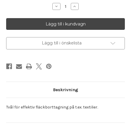
lager
Minska
Öka
antalet
antalet
Fläcktvål
Fläcktvål
Lägg till i önskelista
Beskrivning
Tvål för effektiv fläckborttagning på t.ex. textilier.