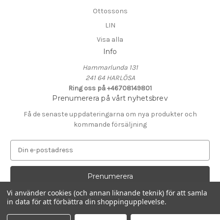
Ottossons
LIN
Visa alla
Info
Hammarlunda 131
241 64 HARLÖSA
Ring oss på +46708149801
Prenumerera på vårt nyhetsbrev
Få de senaste uppdateringarna om nya produkter och
kommande försäljning
E
-
p
o
s
Vi använder cookies (och annan liknande teknik) för att samla
t
in data för att förbättra din shoppingupplevelse.
Drivs av
BigCommerce
a
© 2026 KALK i Hammarlunda
d