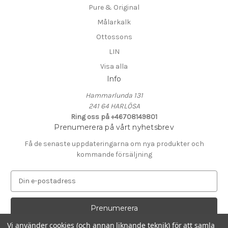
Pure & Original
Målarkalk
Ottossons
LIN
Visa alla
Info
Hammarlunda 131
241 64 HARLÖSA
Ring oss på +46708149801
Prenumerera på vårt nyhetsbrev
Få de senaste uppdateringarna om nya produkter och
kommande försäljning
E
-
p
o
s
Vi använder cookies (och annan liknande teknik) för att samla