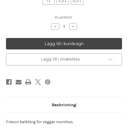
1 L
2,5 L
0,3 L
I
Kvantitet:
lager
Minska
Öka
antalet
antalet
Kulör
Kulör
Ashes,
Ashes,
Fresco
Fresco
kalkfärg
kalkfärg
Lägg till i önskelista
Beskrivning
Fresco kalkfärg för väggar inomhus.